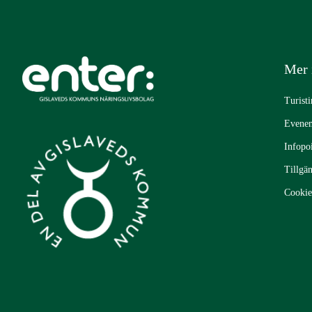
Mer 
Turist
Evene
Infopo
Tillgä
Cookie