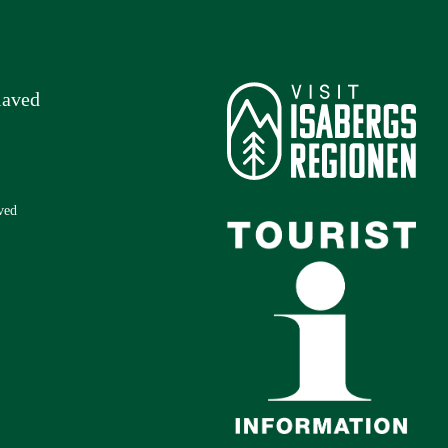
laved
ved