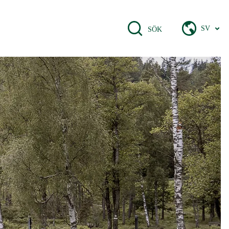
SV
SÖK