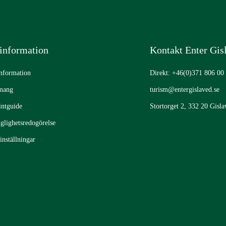
information
Kontakt Enter Gis
information
Direkt: +46(0)371 806 00
mang
turism@entergislaved.se
intguide
Stortorget 2, 332 20 Gisla
nglighetsredogörelse
inställningar