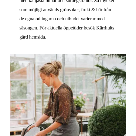
med kalljästa bullar och surdegsfrallor. Så mycket
som möjligt används grönsaker, frukt & bär från
de egna odlingarna och utbudet varierar med
säsongen. För aktuella öppettider besök Kärrhults
gård hemsida.